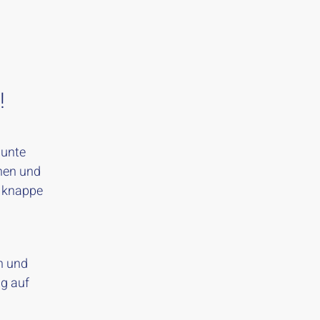
!
bunte
nen und
d knappe
n und
g auf