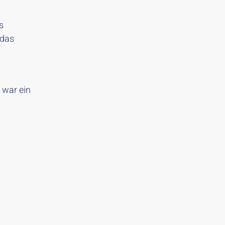
s
 das
 war ein