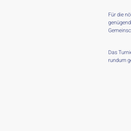
Für die n
genügend 
Gemeinsch
Das Turnie
rundum ge