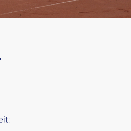
r
it: