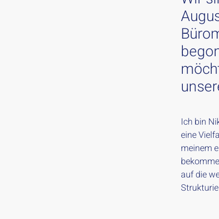
Augus
Bürom
begon
möcht
unser
Ich bin Ni
eine Vielf
meinem e
bekomme ic
auf die we
Strukturi