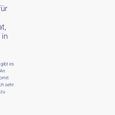
für
t,
 in
 gibt es
 An
omit
ch sehr
 zu