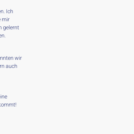
n. Ich
e mir
h gelernt
en.
onnten wir
rn auch
ine
 kommt!