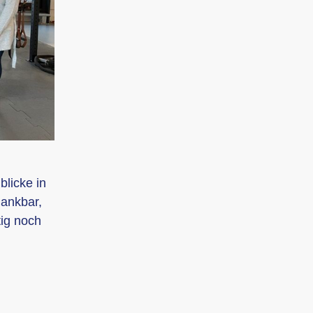
blicke in
dankbar,
tig noch