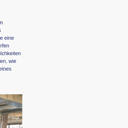
am
s
e eine
erfen
ichkeiten
en, wie
eines