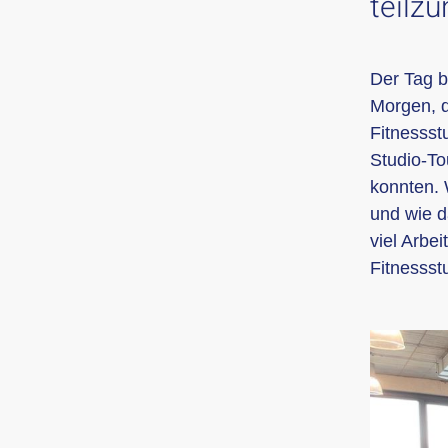
teilz
Der Tag 
Morgen, 
Fitnessst
Studio-Tou
konnten. 
und wie d
viel Arbe
Fitnessstu