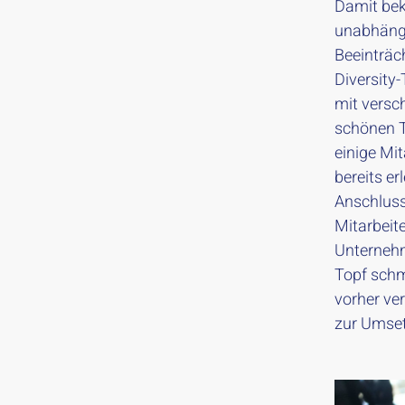
Damit bek
unabhängig
Beeinträc
Diversity
mit versc
schönen T
einige Mit
bereits e
Anschluss
Mitarbeite
Unternehm
Topf schm
vorher ver
zur Umset