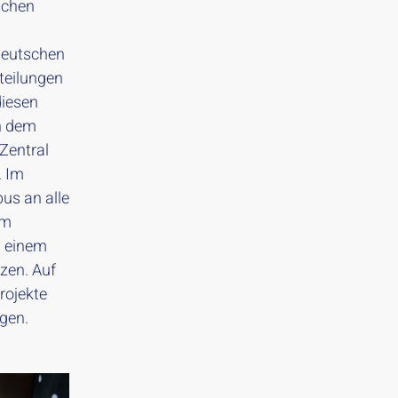
schen
deutschen
teilungen
diesen
in dem
 Zentral
. Im
us an alle
im
n einem
zen. Auf
rojekte
gen.