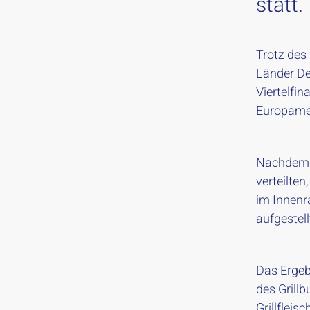
statt.
Trotz des
Länder Deu
Viertelfi
Europamei
Nachdem w
verteilten
im Innenr
aufgestel
Das Ergeb
des Grill
Grillfleis