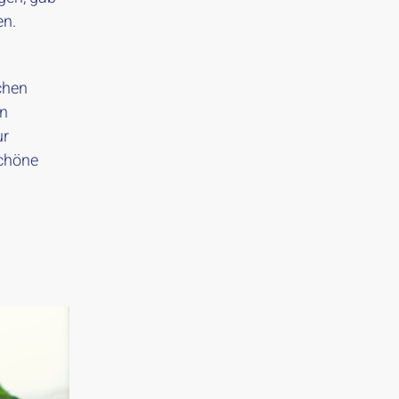
en.
chen
en
ur
schöne