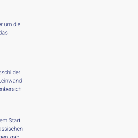
er um die
 das
schilder
n Leinwand
enbereich
dem Start
lassischen
agen, gab