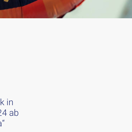
k in
24 ab
a“