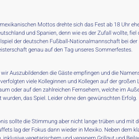
 mexikanischen Mottos drehte sich das Fest ab 18 Uhr eh
tschland und Spanien, denn wie es der Zufall wollte, fiel
nalspiel der deutschen Fußball-Nationalmannschaft bei der
sterschaft genau auf den Tag unseres Sommerfestes.
ir Auszubildenden die Gäste empfingen und die Namens
, verfolgten viele Kolleginnen und Kollegen auf der große
aum oder auf den zahlreichen Fernsehern, welche im Auß
lt wurden, das Spiel. Leider ohne den gewünschten Erfolg.
nis sollte die Stimmung aber nicht lange trüben und mit 
buffets lag der Fokus dann wieder in Mexiko. Neben dem k
ch, inklusive vegetarischem und veganem Grillgut und Beil