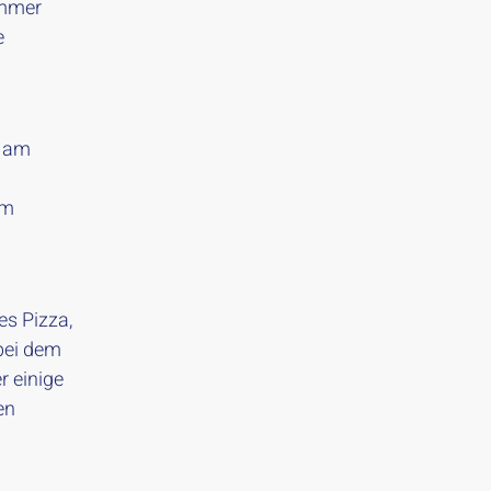
ammer
e
n am
im
s Pizza,
bei dem
r einige
en