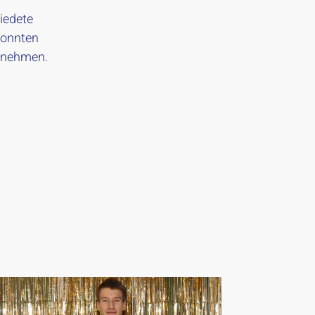
iedete
konnten
tnehmen.