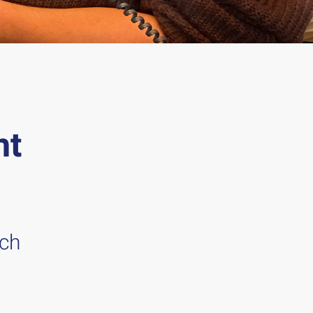
ht
ich