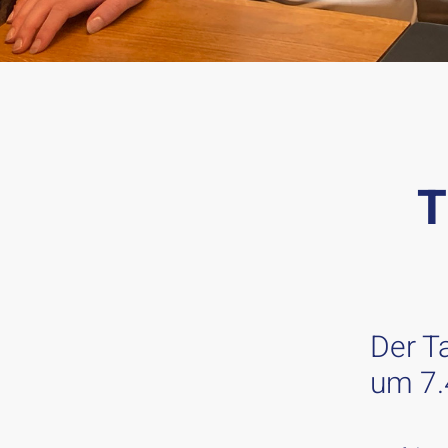
T
Der Ta
um 7.