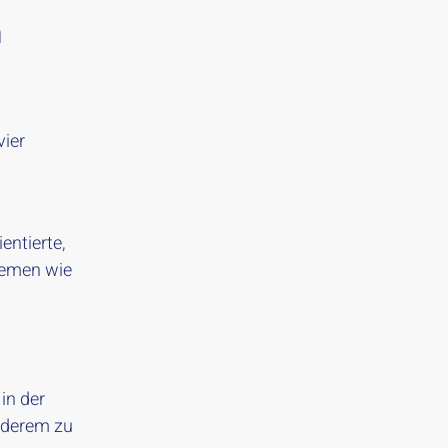
m
vier
ntierte,
hemen wie
in der
nderem zu