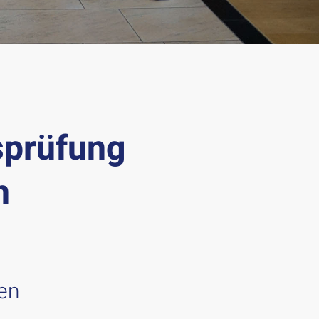
sprüfung
n
den