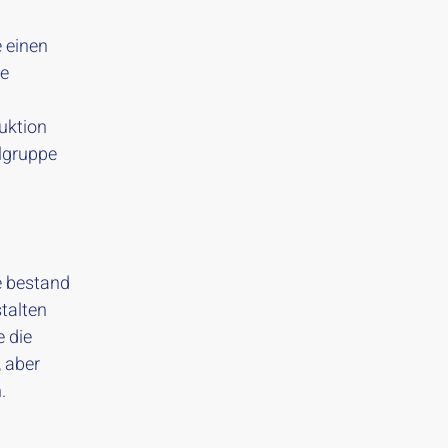
 einen
ie
uktion
elgruppe
e bestand
talten
e die
 aber
.