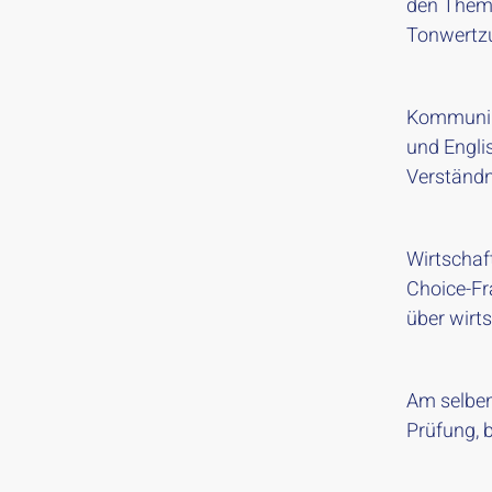
den Theme
Tonwertzu
Kommunika
und Engli
Verständn
Wirtschaf
Choice-Fr
über wirt
Am selben
Prüfung, 