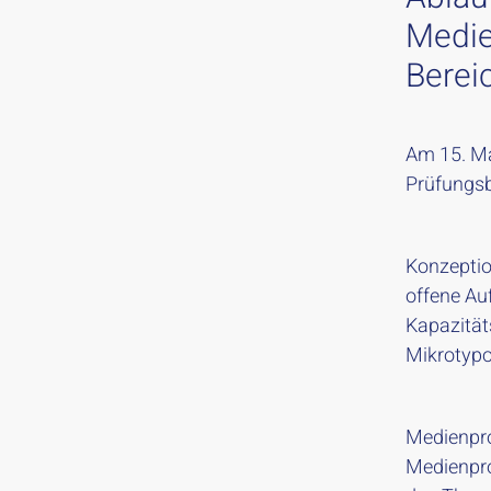
Medien
Berei
Am 15. Mai
Prüfungsb
Konzeptio
offene Au
Kapazität
Mikrotypo
Medienpro
Medienpro