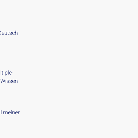
Deutsch
tiple-
 Wissen
il meiner