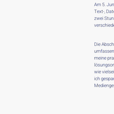
Am 5. Jun
Text-, Dat
zwei Stun
verschiede
Die Absch
umfassend
meine pra
lösungsori
wie vielse
ich gespan
Medienges