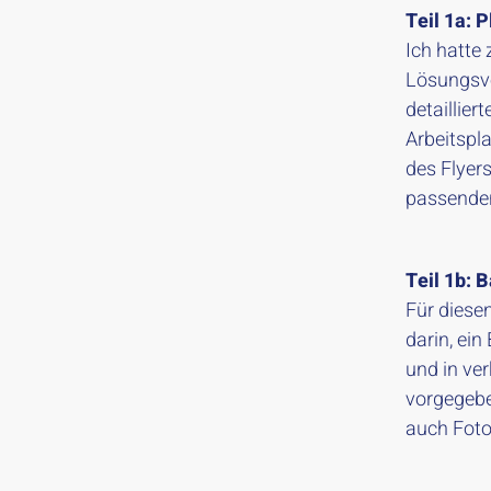
Teil 1a: 
Ich hatte
Lösungsvo
detaillier
Arbeitspl
des Flyers
passenden
Teil 1b: 
Für diese
darin, ei
und in ver
vorgegebe
auch Foto