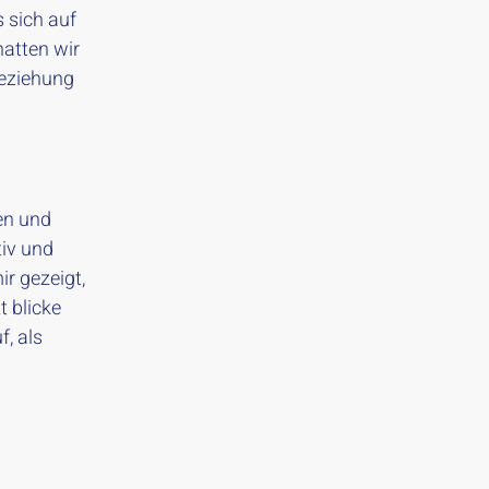
 sich auf
hatten wir
beziehung
en und
tiv und
ir gezeigt,
t blicke
, als